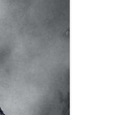
Forgot
your
password?
Forgot
your
username?
FACEBOOK
GOOGLE